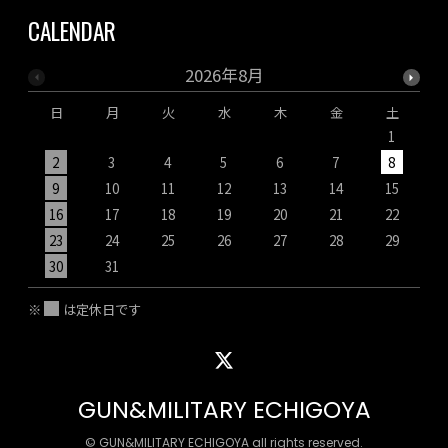
CALENDAR
2026年8月
日
月
火
水
木
金
土
1
2
3
4
5
6
7
8
9
10
11
12
13
14
15
1
16
17
18
19
20
21
22
2
23
24
25
26
27
28
29
2
30
31
※
は定休日です
GUN&MILITARY ECHIGOYA
© GUN&MILITARY ECHIGOYA all rights reserved.