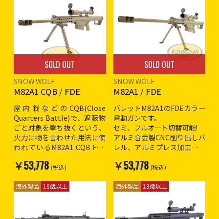
了承の上ご購入お願いしま
す。
※18歳以上対象
SOLD OUT
SOLD OUT
SNOW WOLF
SNOW WOLF
M82A1 CQB / FDE
M82A1 / FDE
屋内戦などのCQB(Close
バレットM82A1のFDEカラー
Quarters Battle)で、遮蔽物
電動ガンです。
ごと対象を撃ち抜くという、
セミ、フルオート切替可能!
火力に物を言わせた用法に使
アルミ合金製CNC削り出しバ
われているM82A1 CQB FDE
レル、アルミプレス加工メタ
カラーモデルです。
ルボディ、スチールバイポッ
￥53,778
￥53,778
セミ、フルオート切替可能!
ド付属で重厚感溢れる仕上が
(税込)
(税込)
アルミ合金製CNC削り出しバ
り!
レル、アルミプレス加工メタ
メカボックスは、Ver.2メカボ
海外製品
18歳以上
海外製品
18歳以上
ルボディ、スチールバイポッ
ックスになります。
ド付属で重厚感溢れる仕上が
バッテリーはストックにミニ
り!
バッテリーを使用。