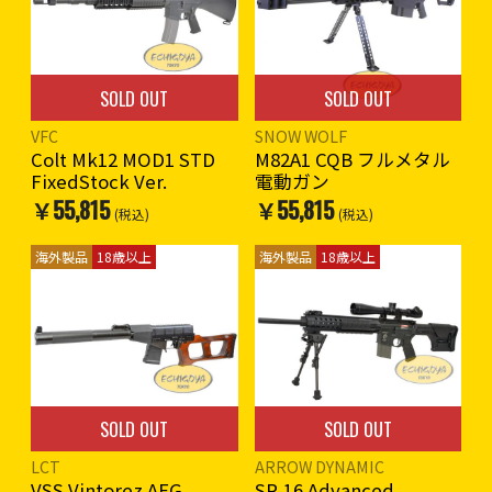
メカボックスは、Ver.2メカボ
スコープセット・
ックスになります。
スコープ&バイポッドも本体
バッテリーはストックにミニ
と同色のFDEカラーです。
バッテリーを収納。
SOLD OUT
SOLD OUT
スコープセット。
全長 : 1,450mm
スコープ&バイポッドも本体
重量 : 約7,000g
VFC
SNOW WOLF
と同色のFDEカラーです。
装弾数 : 500発
Colt Mk12 MOD1 STD
M82A1 CQB フルメタル
FixedStock Ver.
電動ガン
全長 : 1,200mm
※こちらの商品は送料2,000
￥55,815
￥55,815
重量 : 約7,000g
円となります。
(税込)
(税込)
装弾数 : 500発
※海外製品のため作動や外観
海外製品
18歳以上
海外製品
18歳以上
※こちらの商品は送料2,000
(外装の塗装や仕上げ)など日
円となります。
本製エアガンよりも著しく劣
る場合の物がございます。
※海外製品のため作動や外観
輸出元での細かな傷塗装ハゲ
(外装の塗装や仕上げ)など日
などある場合があります。ご
本製エアガンよりも著しく劣
了承の上ご購入お願いしま
る場合の物がございます。
す。
SOLD OUT
SOLD OUT
輸出元での細かな傷塗装ハゲ
などある場合があります。ご
※18歳以上対象
LCT
ARROW DYNAMIC
了承の上ご購入お願いしま
VSS Vintorez AEG
SR-16 Advanced