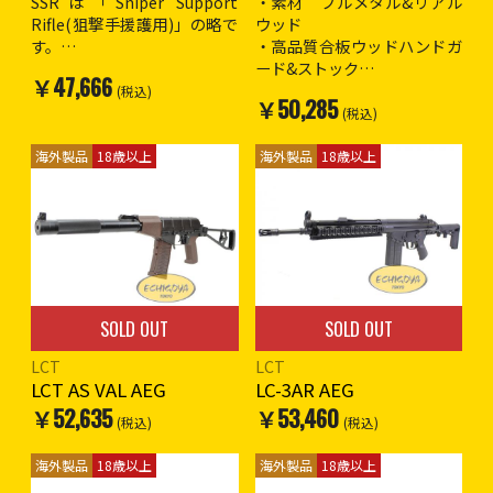
SSRは「Sniper Support
・素材 フルメタル&リアル
Rifle(狙撃手援護用)」の略で
ウッド
す。
・高品質合板ウッドハンドガ
圧倒的な長さのアウターバレ
ード&ストック
￥47,666
ル、ハイダーは金属製。
・ワンピースアウターバレル
(税込)
￥50,285
ストックは6段階伸縮、折り
&大容量シリンダー
(税込)
たたみ可能。
・90連マガジン
ストック/ロアレシーバー/マ
・対応バッテリー:8.4v AKタ
海外製品
18歳以上
海外製品
18歳以上
ガジン等は、同社製SCAR-H
イプバッテリー
シリーズと互換性
・付属品:BBローダー/クリー
バッテリーはストック内にミ
ニングロッド/サイト調整レン
ニバッテリーを収納
チ/マニュアル
全長 : 1,070mm/813mm(ス
全長 : 1,215mm
トック折り畳み時)
インナーバレル長 : 690mm
SOLD OUT
SOLD OUT
重量 : 3,670g
重量 : 3,330g
※18歳以上対象
LCT
LCT
※海外製品のため作動や外観
LCT AS VAL AEG
LC-3AR AEG
(外装の塗装や仕上げ)など日
￥52,635
￥53,460
本製エアガンよりも著しく劣
(税込)
(税込)
る場合の物がございます。
輸出元での細かな傷塗装ハゲ
海外製品
18歳以上
海外製品
18歳以上
などある場合があります。ご