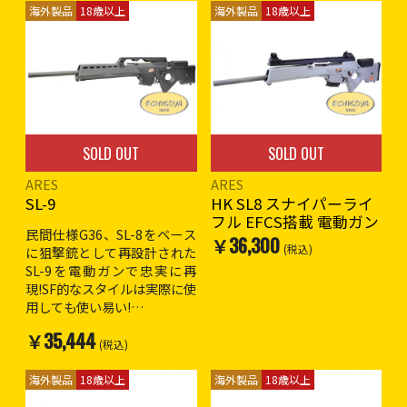
ティ
海外製品
18歳以上
海外製品
18歳以上
バッテリーはスティックバッ
テリーを使用
※こちらの商品は送料2,000
円になります。
※海外製品のため作動や外観
SOLD OUT
SOLD OUT
(外装の塗装や仕上げ)など日
本製エアガンよりも著しく劣
ARES
ARES
る場合の物がございます。
SL-9
HK SL8 スナイパーライ
輸出元での細かな傷塗装ハゲ
フル EFCS搭載 電動ガン
などある場合があります。ご
民間仕様G36、SL-8をベース
￥36,300
了承の上ご購入お願いしま
(税込)
に狙撃銃として再設計された
す。
SL-9を電動ガンで忠実に再
現!SF的なスタイルは実際に使
※18歳以上対象
用しても使い易い!
￥35,444
全長 : 980mm / 1,030mm
(税込)
重量 : 3,600g
マガジン装弾数 : 20発(G36と
海外製品
18歳以上
海外製品
18歳以上
共用)