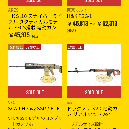
ARES
東京マルイ
HK SL10 スナイパーライ
H&K PSG-1
フル タクティカルモデ
￥45,813 ～ ￥52,313
ル EFCS搭載 電動ガン
(税込)
￥45,375
(税込)
海外製品
18歳以上
18歳以上
SOLD OUT
SOLD OUT
VFC
S&T
SCAR-Heavy SSR / FDE
ドラグノフ SVD 電動ガ
ン リアルウッドVer
VFC製SSRモデルのコンプリ
ートガンです。
・リアルサイズ設計