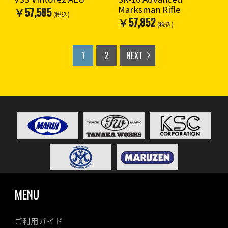
す。
Marksman Rifle
￥57,585
(税込)
￥57,852
※18歳以上対象
(税込)
1
2
NEXT
MENU
ご利用ガイド