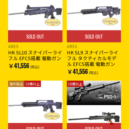
セミ/フルオート
バッテリーはハンドガード内
へ収納。
アウターバレルはストレート
バレル。
ストック&チークピースは調
SOLD OUT
SOLD OUT
整可能
ブローバックギミック搭載
ARES
ARES
HK SL10 スナイパーライ
HK SL9 スナイパーライ
※海外製品のため作動や外観
フル EFCS搭載 電動ガン
フル タクティカルモデ
(外装の塗装や仕上げ)など日
ル EFCS搭載 電動ガン
￥41,556
本製エアガンよりも著しく劣
(税込)
￥41,556
る場合の物がございます。
(税込)
輸出元での細かな傷塗装ハゲ
などある場合があります。ご
海外製品
18歳以上
18歳以上
了承の上ご購入お願いしま
す。
※18歳以上用商品。18歳未満
の方にはお売りできません。
SOLD OUT
SOLD OUT