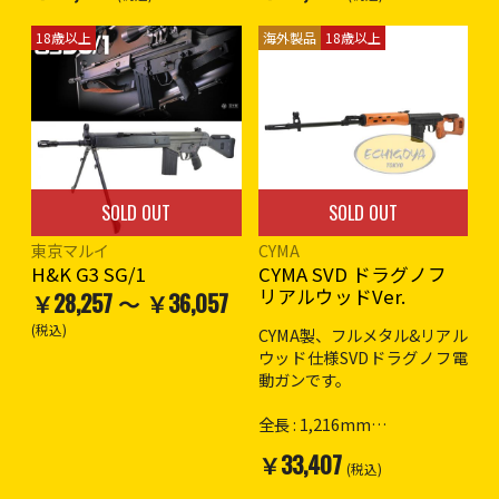
18歳以上
海外製品
18歳以上
SOLD OUT
SOLD OUT
東京マルイ
CYMA
H&K G3 SG/1
CYMA SVD ドラグノフ
リアルウッドVer.
￥28,257 ～ ￥36,057
(税込)
CYMA製、フルメタル&リアル
ウッド仕様SVDドラグノフ電
動ガンです。
全長 : 1,216mm
重量 : 約3,330g
￥33,407
ホップ : 可変式
(税込)
ファンクション : セミ/セーフ