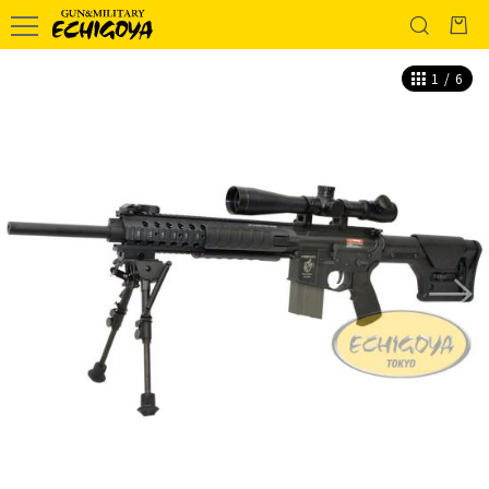
1
/
6