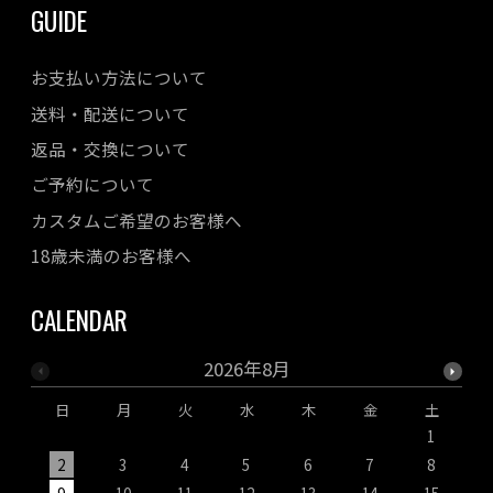
GUIDE
お支払い方法について
送料・配送について
返品・交換について
ご予約について
カスタムご希望のお客様へ
18歳未満のお客様へ
CALENDAR
2026年8月
日
月
火
水
木
金
土
1
2
3
4
5
6
7
8
9
10
11
12
13
14
15
1