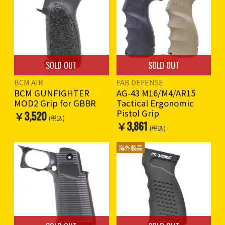
SOLD OUT
SOLD OUT
BCM AIR
FAB DEFENSE
BCM GUNFIGHTER
AG-43 M16/M4/AR15
MOD2 Grip for GBBR
Tactical Ergonomic
Pistol Grip
￥3,520
(税込)
￥3,861
(税込)
海外製品