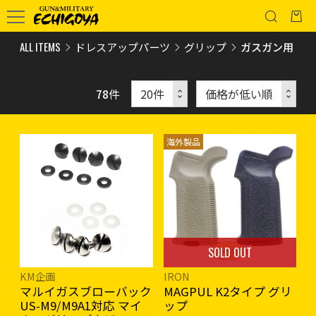
ALL ITEMS
ドレスアップパーツ
グリップ
ガスガン用
78
件
海外製品
SOLD OUT
KM企画
IRON
マルイガスブローバック
MAGPUL K2タイプ グリ
US-M9/M9A1対応 マイ
ップ