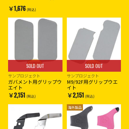
合がございます。ご注意くだ
￥1,676
さい。
(税込)
SOLD OUT
SOLD OUT
サンプロジェクト
サンプロジェクト
ガバメント用グリップウ
M9/92F用グリップウエ
エイト
イト
￥2,151
￥2,151
(税込)
(税込)
海外製品