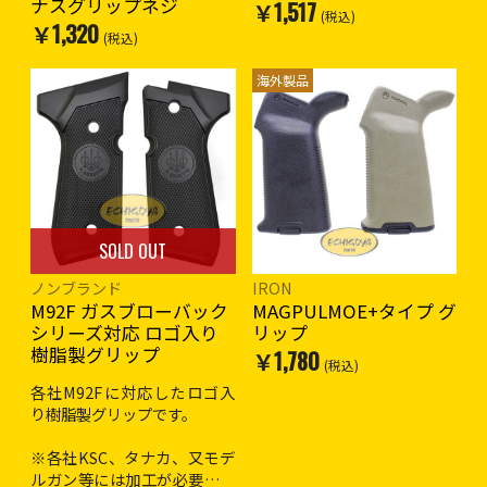
ナスグリップネジ
￥1,517
(税込)
￥1,320
(税込)
海外製品
SOLD OUT
ノンブランド
IRON
M92F ガスブローバック
MAGPULMOE+タイプ グ
シリーズ対応 ロゴ入り
リップ
樹脂製グリップ
￥1,780
(税込)
各社M92Fに対応したロゴ入
り樹脂製グリップです。
※各社KSC、タナカ、又モデ
ルガン等には加工が必要な場