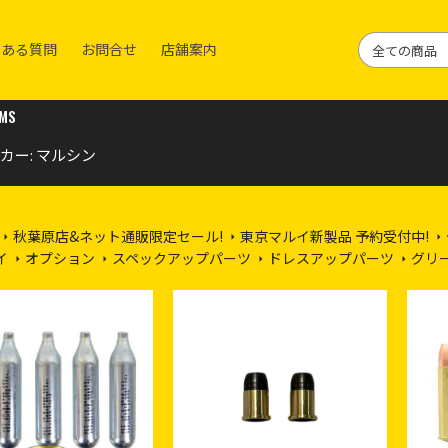
くある質問
お問合せ
店舗案内
EMS
カー: マルシン
秋葉原店&ネット通販限定セール!
東京マルイ新製品 予約受付中!
イ
オプション
スペックアップパーツ
ドレスアップパーツ
グリ