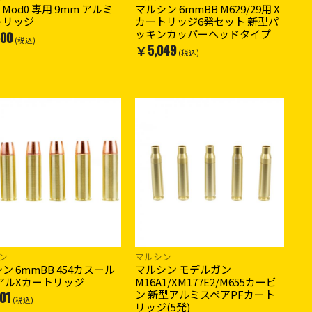
2 Mod0 専用 9mm アルミ
マルシン 6mmBB M629/29用 X
トリッジ
カートリッジ6発セット 新型パ
ッキンカッパーヘッドタイプ
00
(税込)
￥5,049
(税込)
ン
マルシン
ン 6mmBB 454カスール
マルシン モデルガン
アルXカートリッジ
M16A1/XM177E2/M655カービ
ン 新型アルミスペアPFカート
01
(税込)
リッジ(5発)