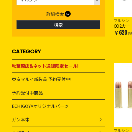
詳細検索
マルシン
検索
CO2カ
￥620
(
CATEGORY
秋葉原店&ネット通販限定セール!
東京マルイ新製品 予約受付中!
予約受付中商品
ECHIGOYAオリジナルパーツ
ガン本体
マルシン