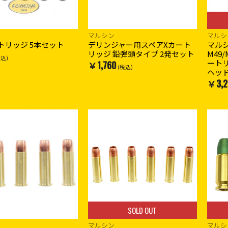
マルシン
マルシ
ートリッジ 5本セット
デリンジャー用スペアXカート
マルシ
リッジ 鉛弾頭タイプ 2発セット
M49
税込)
ート
￥1,760
(税込)
ヘッ
￥3,2
SOLD OUT
マルシン
マルシ