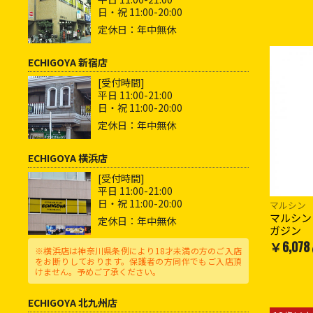
日・祝 11:00-20:00
定休日：年中無休
ECHIGOYA 新宿店
[受付時間]
平日 11:00-21:00
日・祝 11:00-20:00
定休日：年中無休
ECHIGOYA 横浜店
[受付時間]
平日 11:00-21:00
日・祝 11:00-20:00
マルシン
マルシン S
定休日：年中無休
ガジン
￥6,078
※横浜店は神奈川県条例により18才未満の方のご入店
をお断りしております。保護者の方同伴でもご入店頂
けません。予めご了承ください。
ECHIGOYA 北九州店