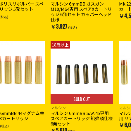
B ポリスリボルバー スペ
マルシン 6mmBB ガスガン
Mk.2
リッジ 5発セット
M10/M64専用 スペアXカートリ
カー
ッジ 6発セット カッパーヘッド
￥4,5
(税込)
仕様
￥3,927
(税込)
18歳以上
SOLD OUT
マルシン
マルシ
6mmBB 44マグナム共
マルシン 6mmBB SAA.45専用
マルシ
Xカートリッジ
スペアカートリッジ 鉛弾頭仕様
用 リ
6発セット
￥6,0
(税込)
￥5,610