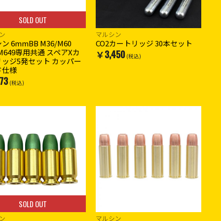
SOLD OUT
ン
マルシン
ン 6mmBB M36/M60
CO2カートリッジ 30本セット
/M649専用共通 スペアXカ
￥3,450
(税込)
リッジ5発セット カッパー
ド仕様
73
(税込)
SOLD OUT
ン
マルシン