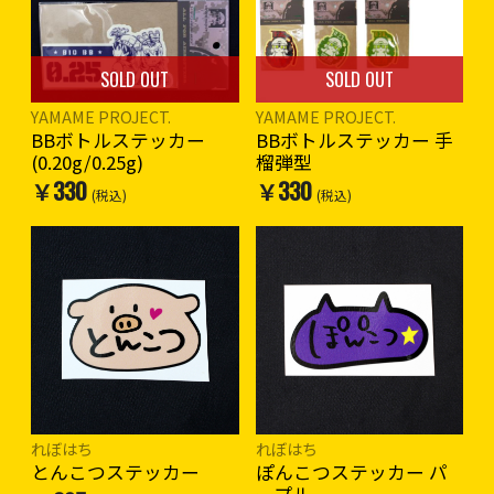
SOLD OUT
SOLD OUT
YAMAME PROJECT.
YAMAME PROJECT.
BBボトルステッカー
BBボトルステッカー 手
(0.20g/0.25g)
榴弾型
￥330
￥330
(税込)
(税込)
れぼはち
れぼはち
とんこつステッカー
ぽんこつステッカー パ