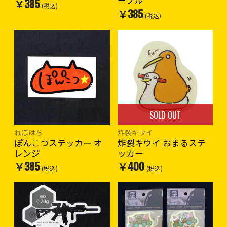
ープル
￥385
(税込)
￥385
(税込)
SOLD OUT
れぼはち
炸裂キウイ
ぽんこつステッカー オ
炸裂キウイ おまるステ
レンジ
ッカー
￥385
￥400
(税込)
(税込)