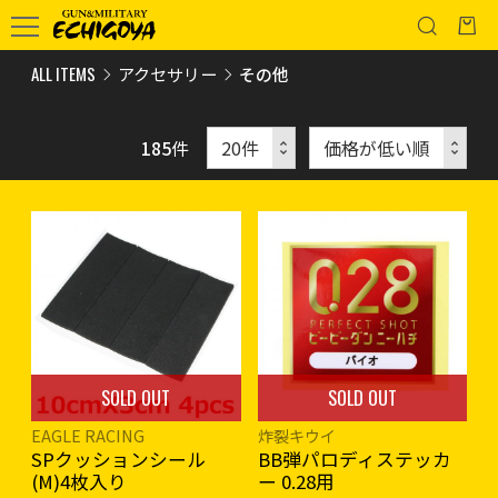
ALL ITEMS
アクセサリー
その他
185
件
SOLD OUT
SOLD OUT
EAGLE RACING
炸裂キウイ
SPクッションシール
BB弾パロディステッカ
(M)4枚入り
ー 0.28用