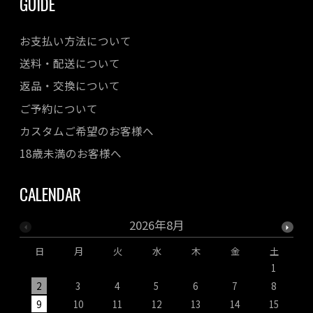
GUIDE
お支払い方法について
送料・配送について
返品・交換について
ご予約について
カスタムご希望のお客様へ
18歳未満のお客様へ
CALENDAR
2026年8月
日
月
火
水
木
金
土
1
2
3
4
5
6
7
8
9
10
11
12
13
14
15
1