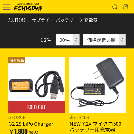
ALL ITEMS
サプライ
バッテリー
充電器
16
件
海外製品
SOLD OUT
GFORCE
東京マルイ
G2 2S LiPo Charger
NEW 7.2V マイクロ500
バッテリー用充電器
￥1,800
(税込)