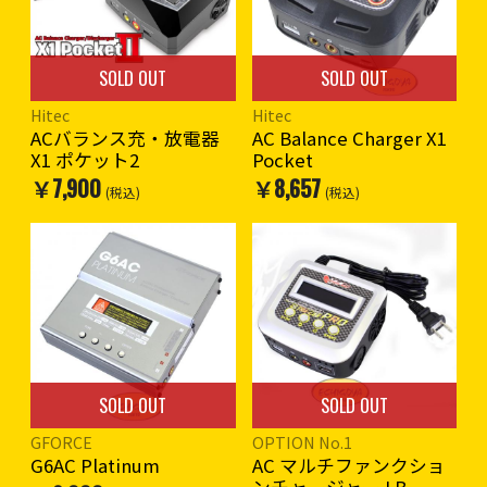
SOLD OUT
SOLD OUT
Hitec
Hitec
ACバランス充・放電器
AC Balance Charger X1
X1 ポケット2
Pocket
￥7,900
￥8,657
(税込)
(税込)
SOLD OUT
SOLD OUT
GFORCE
OPTION No.1
G6AC Platinum
AC マルチファンクショ