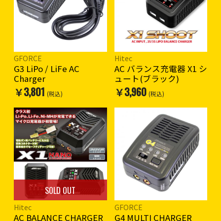
GFORCE
Hitec
G3 LiPo / LiFe AC
AC バランス充電器 X1 シ
Charger
ュート(ブラック)
￥3,801
￥3,960
(税込)
(税込)
SOLD OUT
Hitec
GFORCE
AC BALANCE CHARGER
G4 MULTI CHARGER