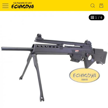
1
/
6