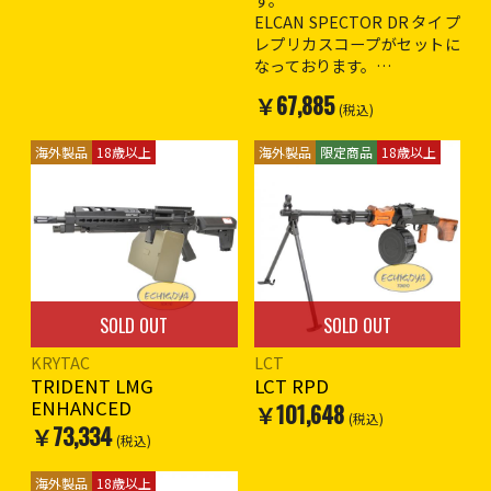
HOP : 可変HOP(電動ガン用
※18歳以上対象
ELCAN SPECTOR DRタイプ
HOPバレル互換)
レプリカスコープがセットに
バッテリー : LMTストック用
なっております。
セパレートバッテリー/M4ス
￥67,885
トックパイプ用Li-Poバッテ
全長 : 790mm〜920mm
(税込)
リー
重量 : 3,400g
装弾数 : 500発
海外製品
18歳以上
海外製品
限定商品
18歳以上
・ロングクァッドレイルハン
フルオートのみ
ドガード装備
可変式HOP
・16.5インチアウターバレル
6ポジション可変ストック
装備
レイルカバー3枚セット
・バヨネットマウント装備
バッテリーはスティックバッ
・KAC フリップアップフロン
テリーを使用
トサイト装備
・KAC Microリアサイト装備
SOLD OUT
SOLD OUT
※18歳以上対象
・IARチャージングハンドル
KRYTAC
LCT
装備
TRIDENT LMG
LCT RPD
・HK416E1バットストック装
ENHANCED
￥101,648
備
(税込)
￥73,334
・HK416バトルグリップ装備
(税込)
・JPバージョンパーツ搭載
・全商品シリアルナンバー付
海外製品
18歳以上