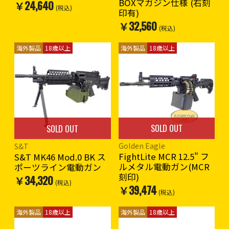
BOXマガジン仕様 (右刻
￥24,640
(税込)
印有)
￥32,560
(税込)
海外製品
18歳以上
海外製品
18歳以上
SOLD OUT
SOLD OUT
Golden Eagle
S&T
FightLite MCR 12.5" フ
S&T MK46 Mod.0 BK ス
ルメタル電動ガン(MCR
ポーツライン電動ガン
刻印)
￥34,320
(税込)
￥39,474
(税込)
海外製品
18歳以上
海外製品
18歳以上