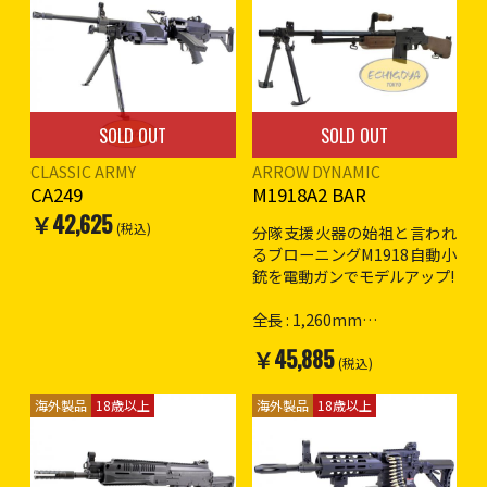
SOLD OUT
SOLD OUT
CLASSIC ARMY
ARROW DYNAMIC
CA249
M1918A2 BAR
￥42,625
(税込)
分隊支援火器の始祖と言われ
るブローニングM1918自動小
銃を電動ガンでモデルアップ!
全長 : 1,260mm
重量 : 5,920g
￥45,885
フルオートのみ
(税込)
本体 : アルミニウム製
ストック・ハンドガード : プ
海外製品
18歳以上
海外製品
18歳以上
ラスチック製
展開式バットプレート、フル
アジャスタブル可倒式リアサ