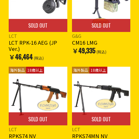
イト
付属品 : バイポッド、キャリ
ングハンドル、ゼンマイ式多
弾数マガジン
SOLD OUT
SOLD OUT
バッテリーはストック内にス
ティックバッテリーを収納(ミ
LCT
G&G
ニコネクター)
LCT RPK-16 AEG (JP
CM16 LMG
Ver.)
￥49,335
※充電器、バッテリーは付属
(税込)
￥46,464
しておりません。
(税込)
※構造上、マガジンを差し込
海外製品
18歳以上
海外製品
18歳以上
まないままコッキングレバー
を数回引くと故障の原因とな
るとの情報がございます。
排莢部のダストカバーが内部
で引っかかり戻らなくなると
のことです。ご注意くださ
い。
SOLD OUT
SOLD OUT
※海外製品のため作動や外観
LCT
LCT
(外装の塗装や仕上げ)など日
RPKS74 NV
RPKS74MN NV
本製エアガンよりも著しく劣