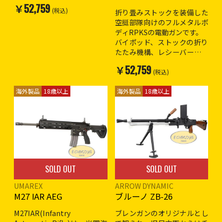
￥52,759
る場合の物がございます。
(税込)
折り畳みストックを装備した
輸出元での細かな傷塗装ハゲ
空挺部隊向けのフルメタルボ
などある場合があります。ご
ディRPKSの電動ガンです。
了承の上ご購入お願いしま
バイポッド、ストックの折り
す。
たたみ機構、レシーバーの左
側面にはマウントレイルを装
￥52,759
※こちらの商品は送料2,000
備、実銃同様のスチールプレ
(税込)
円になります。
ス加工でリアルに再現されて
※18歳以上対象
おります。
海外製品
18歳以上
海外製品
18歳以上
マガジンはマルイ製AKシリー
ズマガジン装着可能です。
全長 : 840mm / 1,060mm
重量 : 4,480g
装弾数 : 450発
インナーバレル長 : 610mm
SOLD OUT
SOLD OUT
バッテリーはスティックタイ
プバッテリーを使用(ミニコネ
UMAREX
ARROW DYNAMIC
クター)
M27 IAR AEG
ブルーノ ZB-26
※こちらの商品は送料2,000
M27IAR(Infantry
ブレンガンのオリジナルとし
円になります。