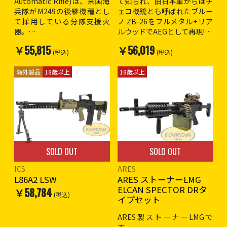
Automatic Rifle)は、米国海
て知られ、旧日本軍からはチ
兵隊がM249の後継機種とし
ェコ機銃とも呼ばれたブルー
※海外製品のため作動や外観
て採用している分隊支援火
ノ ZB-26をフルメタル+リア
(外装の塗装や仕上げ)など日
器。
ルウッドでAEGとして再現!
本製エアガンよりも著しく劣
H&K社のHK416をベースとし
￥55,815
￥56,019
る場合の物がございます。
たライフルがM27IARとして
全長 : 1,190mm
(税込)
(税込)
輸出元での細かな傷塗装ハゲ
採用され、HK416のバレルを
重量 : 6,440g
などある場合があります。ご
16.5inに延長したロングハン
装弾数 : 500発
海外製品
18歳以上
18歳以上
了承の上ご購入お願いしま
ドガードを装備。
バッテリー : 付属の9.6Vミニ
す。
アウターバレルにはM16同様
をストック内に収納
のバヨネットマウントが装備
※18歳以上対象
されている。
※こちらの商品は送料2,000
M249よりも機動性と命中精
円になります。
度が優れており、部隊や任務
に応じて採用が開始されてい
※海外製品のため作動や外観
SOLD OUT
SOLD OUT
る。
(外装の塗装や仕上げ)など日
本製エアガンよりも著しく劣
ICS
ARES
全長 : 860-942mm
る場合の物がございます。
L86A2 LSW
ARES ストーナーLMG
重量 : 3,435g
輸出元での細かな傷塗装ハゲ
ELCAN SPECTOR DRタ
￥58,784
バレル長 : 16.5インチ
などある場合があります。ご
(税込)
イプセット
発射方式 : 電動
了承の上ご購入お願いしま
ファンクション : FULL/SEMI
す。
ARES製ストーナーLMGで
装弾数 : 300発
す。