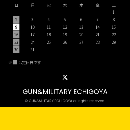
日
月
火
水
木
金
土
1
2
3
4
5
6
7
8
9
10
11
12
13
14
15
1
16
17
18
19
20
21
22
2
23
24
25
26
27
28
29
2
30
31
※
は定休日です
GUN&MILITARY ECHIGOYA
© GUN&MILITARY ECHIGOYA all rights reserved.