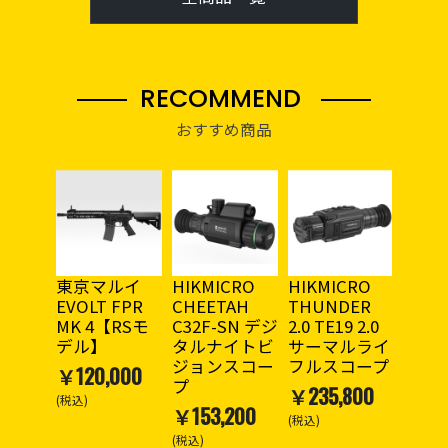
RECOMMEND
おすすめ商品
ン
東京マルイ
HIKMICRO
HIKMICRO
HIKM
ン
EVOLT FPR
CHEETAH
THUNDER
LYNX
モデル
MK 4【RSモ
C32F-SN デジ
2.0 TE19 2.0
サー
デル】
タルナイトビ
サーマルライ
スコ
ジョンスコー
フルスコープ
80
￥120,000
￥92,
プ
￥235,800
(税込)
(税込)
￥153,200
(税込)
(税込)