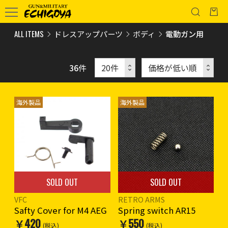
ALL ITEMS
ドレスアップパーツ
ボディ
電動ガン用
36
件
海外製品
海外製品
SOLD OUT
SOLD OUT
VFC
RETRO ARMS
Safty Cover for M4 AEG
Spring switch AR15
￥420
￥550
(税込)
(税込)