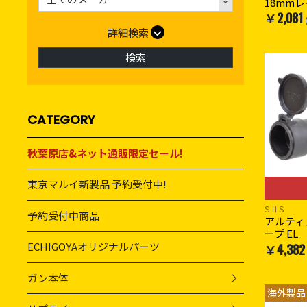
18mm
￥2,081
詳細検索
検索
CATEGORY
秋葉原店&ネット通販限定セール!
東京マルイ新製品 予約受付中!
SⅡS
予約受付中商品
アルティ
ープ EL
ECHIGOYAオリジナルパーツ
￥4,382
ガン本体
海外製品