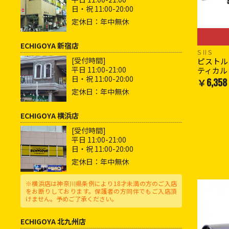
日・祝 11:00-20:00
定休日：年中無休
ECHIGOYA 新宿店
SⅡS
[受付時間]
ピストル・
平日 11:00-21:00
ティカル
日・祝 11:00-20:00
￥6,358
定休日：年中無休
ECHIGOYA 横浜店
[受付時間]
平日 11:00-21:00
日・祝 11:00-20:00
定休日：年中無休
※横浜店は神奈川県条例により18才未満の方のご入店
をお断りしております。保護者の方同伴でもご入店頂
けません。予めご了承ください。
ECHIGOYA 北九州店