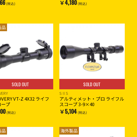
66
￥4,180
(税込)
(税込)
製品
SOLD OUT
SOLD OUT
VERY
SⅡS
OVERY VT-Z 4X32 ライフ
アルティメット・プロ ライフル
コープ
スコープ 3-9×40
00
￥5,104
(税込)
(税込)
製品
海外製品