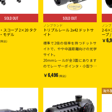
SOLD OUT
SOLD OUT
ノンブランド
ノンブ
スコープ 2×20 タク
トリプルレール 2x42 ドットサ
2-6
・モデル
イト
ープ /
￥6,9
(税込)
標準で2倍の倍率を持つドットサ
イトで、やや中遠距離向けの光学
サイト。
20mmレールが全3面にあります
のでレーザーポインタ・小型ライ
トの増設するなどカスタマイズが
￥6,496
(税込)
可能です。
ドットカラー:赤/緑各5段
20mmレール対応
海外
固定倍率 : 2倍
全長 : 16cm
重量 : 290g