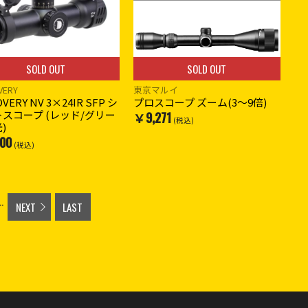
SOLD OUT
SOLD OUT
VERY
東京マルイ
OVERY NV 3×24IR SFP シ
プロスコープ ズーム(3〜9倍)
スコープ (レッド/グリー
￥9,271
(税込)
)
00
(税込)
..
NEXT
LAST