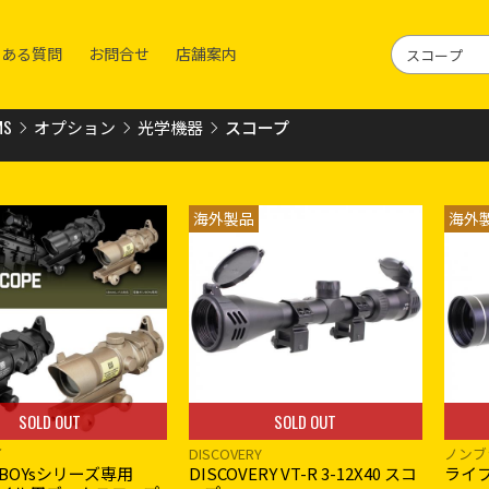
くある質問
お問合せ
店舗案内
MS
オプション
光学機器
スコープ
海外製品
海外
SOLD OUT
SOLD OUT
イ
DISCOVERY
ノンブ
BOYsシリーズ専用
DISCOVERY VT-R 3-12X40 スコ
ライフ