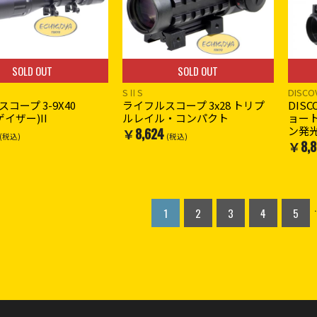
SOLD OUT
SOLD OUT
SⅡS
DISCO
コープ 3-9X40
ライフルスコープ 3x28 トリプ
DISC
ゲイザー)II
ルレイル・コンパクト
ョート
ン発光
￥8,624
(税込)
(税込)
￥8,8
.
1
2
3
4
5