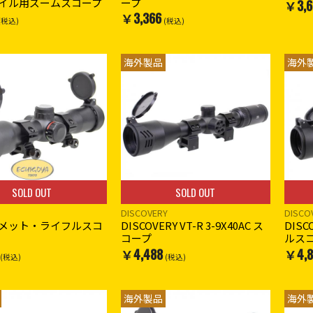
レイル用ズームスコープ
ープ
￥3,6
￥3,366
(税込)
(税込)
海外製品
海外
SOLD OUT
SOLD OUT
DISCOVERY
DISCO
メット・ライフルスコ
DISCOVERY VT-R 3-9X40AC ス
DISC
コープ
ルス
￥4,488
￥4,8
(税込)
(税込)
海外製品
海外