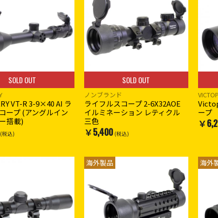
SOLD OUT
SOLD OUT
Y
ノンブランド
VICTO
RY VT-R 3-9×40 AI ラ
ライフルスコープ 2-6X32AOE
Vict
コープ (アングルイン
イルミネーション レティクル
ープ
ー搭載)
三色
￥6,2
￥5,400
(税込)
(税込)
海外製品
海外