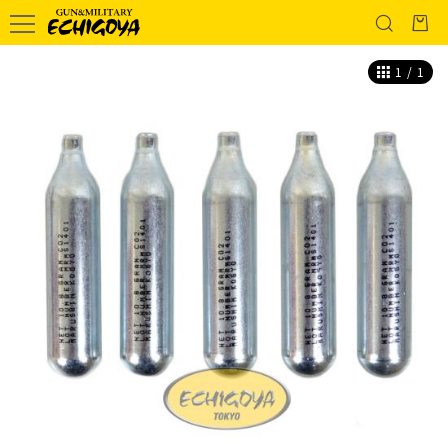
1
/
1