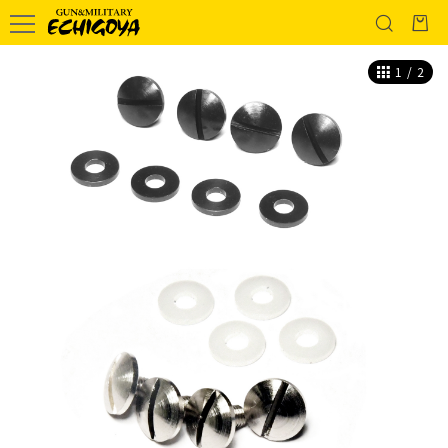
1
/
2