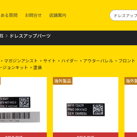
くある質問
お問合せ
店舗案内
MS
ドレスアップパーツ
マガジンアシスト
サイト
ハイダー
アウターバレル
フロント
ージョンキット
塗装
海外製品
海外