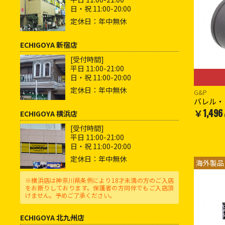
日・祝 11:00-20:00
定休日：年中無休
ECHIGOYA 新宿店
[受付時間]
平日 11:00-21:00
日・祝 11:00-20:00
定休日：年中無休
G&P
バレル・
￥1,496
ECHIGOYA 横浜店
[受付時間]
平日 11:00-21:00
日・祝 11:00-20:00
定休日：年中無休
海外製品
※横浜店は神奈川県条例により18才未満の方のご入店
をお断りしております。保護者の方同伴でもご入店頂
けません。予めご了承ください。
ECHIGOYA 北九州店