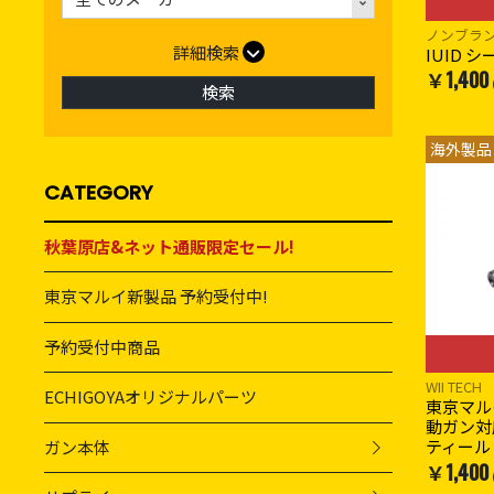
ノンブラ
詳細検索
IUID シ
￥1,400
検索
海外製品
CATEGORY
秋葉原店&ネット通販限定セール!
東京マルイ新製品 予約受付中!
予約受付中商品
WII TECH
ECHIGOYAオリジナルパーツ
東京マルイ
動ガン対応
ティール
ガン本体
￥1,400