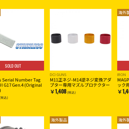
海外
SOLD OUT
DCI GUNS
IRON
s Serial Number Tag
M11正ネジ-M14逆ネジ変換アダ
MAG
I G17 Gen.4 (Original
プター専用マズルプロテクター
ック
)
￥1,408
￥1,4
(税込)
(税込)
海外製品
海外