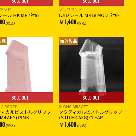
SOLD OUT
SOLD OUT
ランド
ノンブランド
 シール HK MP7対応
IUID シール MK18 MOD1対応
00
￥1,400
(税込)
(税込)
製品
海外製品
SOLD OUT
SOLD OUT
 AIRSOFT
SLONG AIRSOFT
ティカルピストルグリップ
タクティカルピストルグリップ
M4 AEG) PINK
(STD M4 AEG) CLEAR
00
￥1,400
(税込)
(税込)