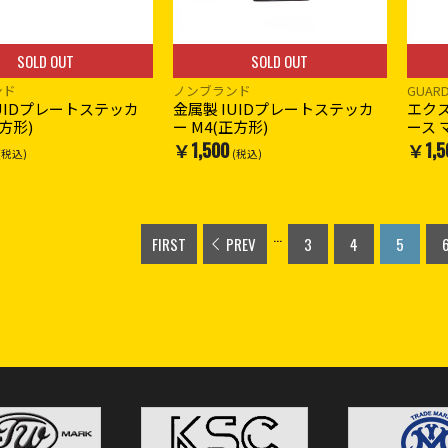
SOLD OUT
SOLD OUT
ンド
ノンブランド
GUAR
IUIDプレートステッカ
金属製 IUIDプレートステッカ
エク
長方形)
ー M4(正方形)
ース マ
￥1,500
￥1,5
(税込)
(税込)
...
FIRST
PREV
3
4
5