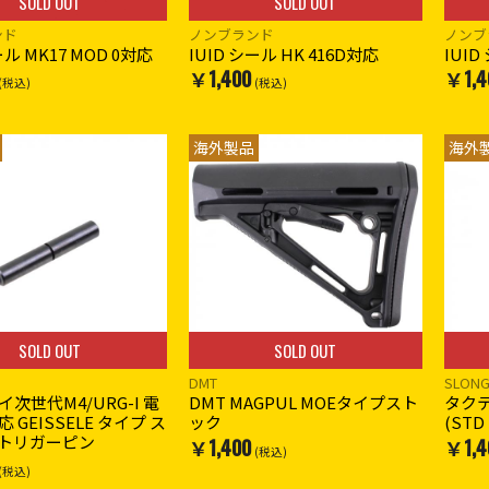
SOLD OUT
SOLD OUT
ンド
ノンブランド
ノンブ
ール MK17 MOD 0対応
IUID シール HK 416D対応
IUID
￥1,400
￥1,4
(税込)
(税込)
海外製品
海外
SOLD OUT
SOLD OUT
DMT
SLONG
次世代M4/URG-I 電
DMT MAGPUL MOEタイプスト
タク
 GEISSELE タイプ ス
ック
(STD 
トリガーピン
￥1,400
￥1,4
(税込)
(税込)