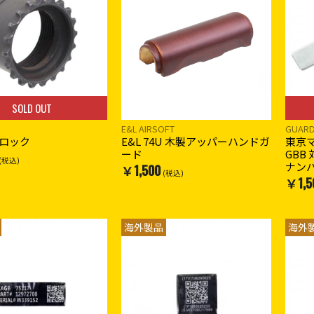
SOLD OUT
E&L AIRSOFT
GUAR
ロック
E&L 74U 木製アッパーハンドガ
東京マル
ード
GBB
(税込)
ナン
￥1,500
(税込)
￥1,5
海外製品
海外