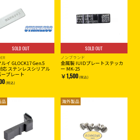
SOLD OUT
SOLD OUT
DER
ノンブランド
イ GLOCK17 Gen.5
金属製 IUIDプレートステッカ
 対応 ステンレスシリアル
ー MK-25
バープレート
￥1,500
(税込)
00
(税込)
製品
海外製品