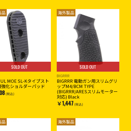
製品
海外製品
SOLD OUT
SOLD OUT
BIGRRR
PUL MOE SL-Kタイプスト
BIGRRR 電動ガン用スリムグリ
用強化ショルダーパッド
ップM4/BCM TYPE
(BIGRRR/ARESスリムモーター
08
(税込)
対応) Black
￥1,447
(税込)
製品
海外製品