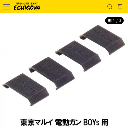
1
/
3