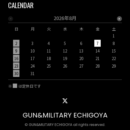
CALENDAR
2026年8月
日
月
火
水
木
金
土
1
2
3
4
5
6
7
8
9
10
11
12
13
14
15
1
16
17
18
19
20
21
22
2
23
24
25
26
27
28
29
2
30
31
※
は定休日です
GUN&MILITARY ECHIGOYA
© GUN&MILITARY ECHIGOYA all rights reserved.