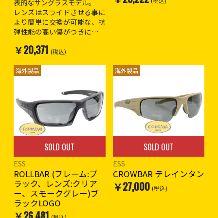
(税込)
表的なサングラスモデル。
レンズはスライドさせる事に
より簡単に交換が可能な、抗
弾性能の高い傷がつきにくい
ポリカーボネイトレンズを採
￥20,371
用。
(税込)
スモーク・クリアーレンズの
2種類付属
海外製品
海外製品
SOLD OUT
SOLD OUT
ESS
ESS
ROLLBAR (フレーム:ブ
CROWBAR テレインタン
ラック、レンズ:クリア
￥27,000
(税込)
ー、スモークグレー)ブ
ラックLOGO
￥26,481
(税込)