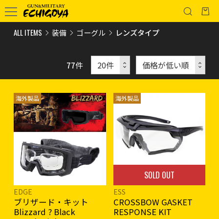
ALL ITEMS
装備
ゴーグル
レンズタイプ
77
件
海外製品
海外製品
SOLD OUT
EDGE
ESS
ブリザード・キット
CROSSBOW GASKET
Blizzard ? Black
RESPONSE KIT