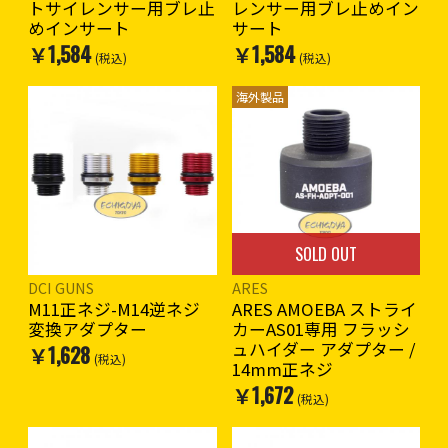
トサイレンサー用ブレ止
レンサー用ブレ止めイン
めインサート
サート
￥1,584
￥1,584
(税込)
(税込)
海外製品
SOLD OUT
DCI GUNS
ARES
M11正ネジ-M14逆ネジ
ARES AMOEBA ストライ
変換アダプター
カーAS01専用 フラッシ
ュハイダー アダプター /
￥1,628
(税込)
14mm正ネジ
￥1,672
(税込)