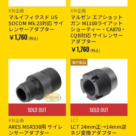
KM企画
KM企画
マルイフィクスド US
マルゼン エアショット
SOCOM Mk.23対応 サイ
ガン M1100ライアット
レンサーアダプター
ショーティー・CA870・
CQB対応 サイレンサー
￥1,760
(税込)
アダプター
￥1,760
(税込)
海外製品
SOLD OUT
SOLD OUT
KM企画
LCT
ARES MSR338用 サイレ
LCT 24mm正→14mm逆
ンサーアダプター
ネジ変換アダプター