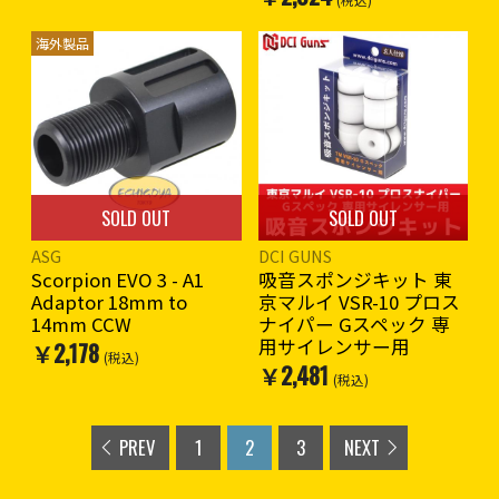
海外製品
SOLD OUT
SOLD OUT
ASG
DCI GUNS
Scorpion EVO 3 - A1
吸音スポンジキット 東
Adaptor 18mm to
京マルイ VSR-10 プロス
14mm CCW
ナイパー Gスペック 専
用サイレンサー用
￥2,178
(税込)
￥2,481
(税込)
PREV
1
2
3
NEXT