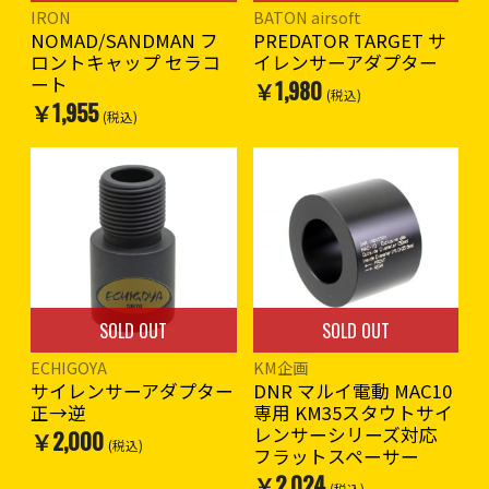
IRON
BATON airsoft
NOMAD/SANDMAN フ
PREDATOR TARGET サ
ロントキャップ セラコ
イレンサーアダプター
ート
￥1,980
(税込)
￥1,955
(税込)
SOLD OUT
SOLD OUT
ECHIGOYA
KM企画
サイレンサーアダプター
DNR マルイ電動 MAC10
正→逆
専用 KM35スタウトサイ
レンサーシリーズ対応
￥2,000
(税込)
フラットスペーサー
￥2,024
(税込)