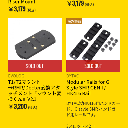
Riser Mount
￥3,179
(税込)
￥3,179
(税込)
海外製品
SOLD OUT
SOLD OUT
EVOLOG
DYTAC
T1/T2マウント
Modular Rails for G
→RMR/Docter変換アタ
Style SMR GEN I /
ッチメント『マウント変
HK416 Rail
換くん』V2.1
DYTAC製HK416用ハンドガー
￥3,200
(税込)
ド、G style SMRハンドガー
ド用レールです。
3スロット×2