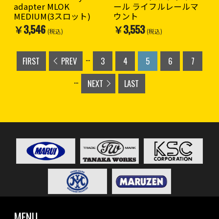
adapter MLOK
ール ライフルレールマ
MEDIUM(3スロット)
ウント
￥3,546
￥3,553
(税込)
(税込)
...
FIRST
PREV
3
4
5
6
7
...
NEXT
LAST
MENU