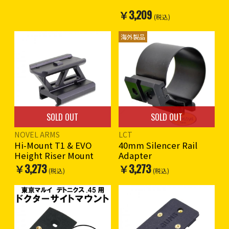
7スロット×1
￥3,209
(税込)
海外製品
SOLD OUT
SOLD OUT
NOVEL ARMS
LCT
Hi-Mount T1 & EVO
40mm Silencer Rail
Height Riser Mount
Adapter
￥3,273
￥3,273
(税込)
(税込)