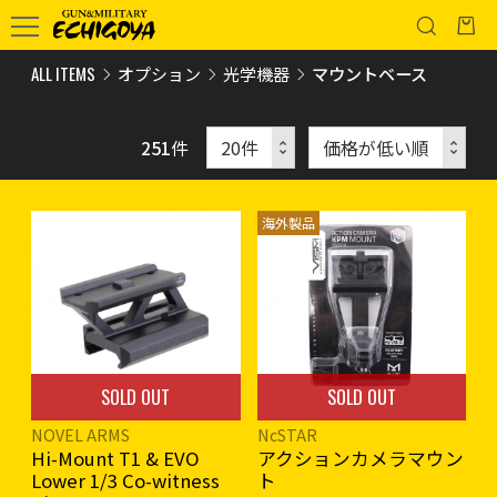
ALL ITEMS
オプション
光学機器
マウントベース
251
件
海外製品
SOLD OUT
SOLD OUT
NOVEL ARMS
NcSTAR
Hi-Mount T1 & EVO
アクションカメラマウン
Lower 1/3 Co-witness
ト