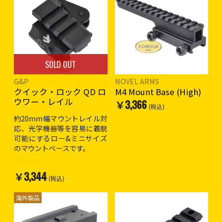
SOLD OUT
G&P
NOVEL ARMS
クイック・ロック QD ロ
M4 Mount Base (High)
ウワー・レイル
￥3,366
(税込)
約20mm幅マウントレイル対
応、光学機器等を容易に着脱
可能にするロー&ミニサイズ
のマウントベースです。
・重量 : 75g
￥3,344
・RAS シリーズに対応
(税込)
・フラッシュライト、レーザ
ーを装着可能
海外製品