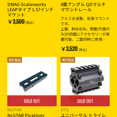
DMAG Scalarworks
4面アングル QDマルチ
LEAPタイプ 1.57インチ
マウントレール
マウント
アルミ合金製、拡張マウント
￥3,500
(税込)
です。
上面、斜め左右、側面(片面の
み)の四面にアクセサリーが装
着可能、二面同時に使用可能
です。
￥3,520
レバー操作で着脱が容易で
(税込)
す。
海外製品
海外製品
全長 : 約63mm
上げ幅 : 約16mmのかさ上
げ。
SOLD OUT
SOLD OUT
NcSTAR
UTG
NcSTAR Picatinny
ユニバーサル トライレ