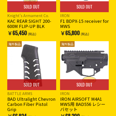
SOLD OUT
SOLD OUT
Knight's Armament Co.
IRON
KAC REAR SIGHT 200-
F1 BDPX-15 receiver for
600M FLIP-UP BLK
MWS
￥65,450
￥65,800
(税込)
(税込)
海外製品
海外製品
SOLD OUT
SOLD OUT
BATTLE ARMS
IRON
BAD Ultralight Chevron
IRON AIRSOFT M4A1
Carbon Fiber Pistol
MWS用 BAD556 レシー
Grip
バセット