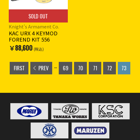
非対応)
2インチ、3インチのポリマー
SOLD OUT
製追加レールが付属します。
Knight's Armament Co.
KAC URX 4 KEYMOD
FOREND KIT 556
￥88,600
(税込)
...
FIRST
PREV
69
70
71
72
73