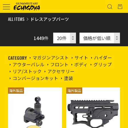
ALL ITEMS
ドレスアップパーツ
1449
件
CATEGORY
マガジンアシスト
サイト
ハイダー
アウターバレル
フロント
ボディ
グリップ
リア/ストック
アクセサリー
コンバージョンキット
塗装
海外製品
海外製品