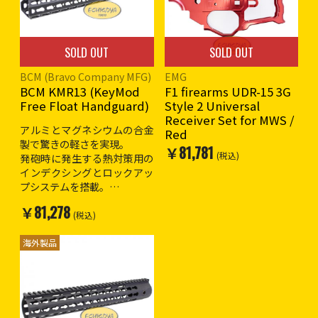
SOLD OUT
SOLD OUT
BCM (Bravo Company MFG)
EMG
BCM KMR13 (KeyMod
F1 firearms UDR-15 3G
Free Float Handguard)
Style 2 Universal
Receiver Set for MWS /
アルミとマグネシウムの合金
Red
製で驚きの軽さを実現。
￥81,781
(税込)
発砲時に発生する熱対策用の
インデクシングとロックアッ
プシステムを搭載。
上部は20mmレールが備わっ
￥81,278
ています。下、左右は
(税込)
KeyMod用のホールが空いて
いるのでお好みの位置に追加
海外製品
レール又はKeyMod用のアク
セサリーの装着が可能です。
実銃用なのでシステマPTWや
各社ガスブローバックのM4対
応となります。(マルイ電動は