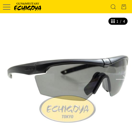
1
/
4