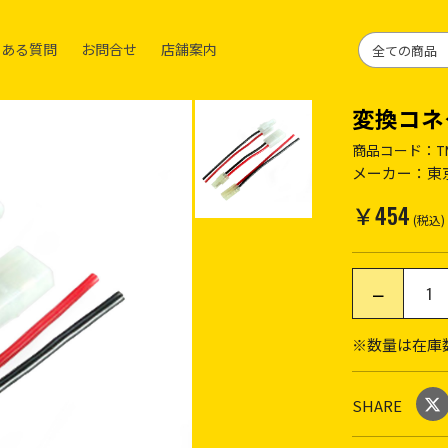
くある質問
お問合せ
店舗案内
変換コネ
商品コード：
T
メーカー：
東
￥454
(税込)
※数量は在庫
SHARE