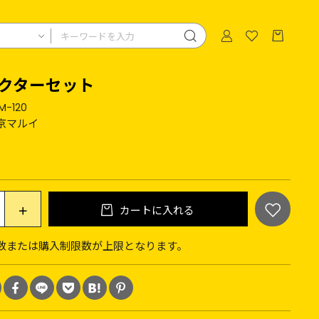
クターセット
M-120
京マルイ
カートに入れる
数または購入制限数が上限となります。