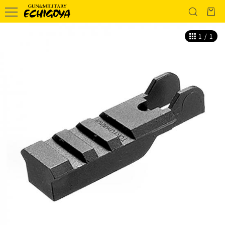
1
/
1