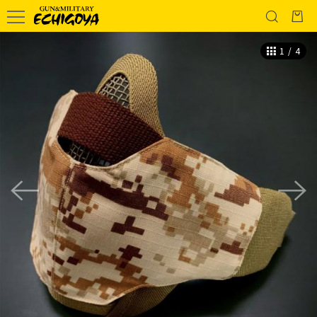
1
/
4