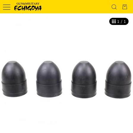
1
/
1