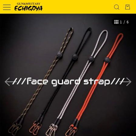
1
/
6