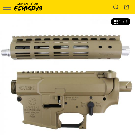
1
/
6