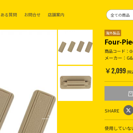
くある質問
お問合せ
店舗案内
海外製品
Four-Pie
商品コード：
G
メーカー：
G
￥2,099
(税
SHARE
使用していな