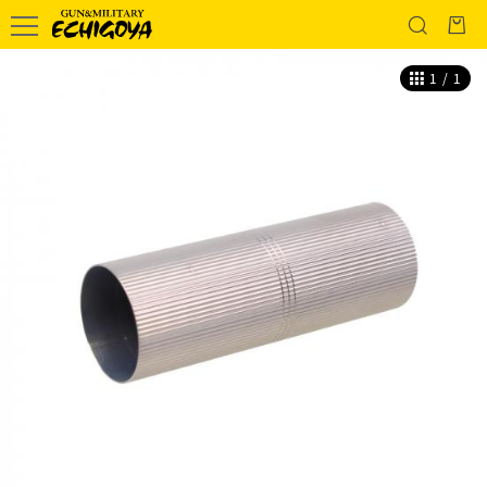
1
/
1