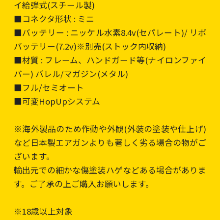
イ給弾式(スチール製)
■コネクタ形状 : ミニ
■バッテリー : ニッケル水素8.4v(セパレート)/ リポ
バッテリー(7.2v)※別売(ストック内収納)
■材質 : フレーム、ハンドガード等(ナイロンファイ
バー) バレル/マガジン(メタル)
■フル/セミオート
■可変HopUpシステム
※海外製品のため作動や外観(外装の塗装や仕上げ)
など日本製エアガンよりも著しく劣る場合の物がご
ざいます。
輸出元での細かな傷塗装ハゲなどある場合がありま
す。ご了承の上ご購入お願いします。
※18歳以上対象