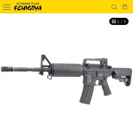
1
/
5