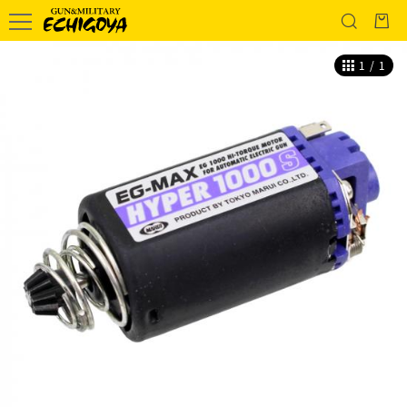
1
/
1