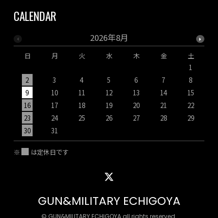
CALENDAR
2026年8月
日
月
火
水
木
金
土
1
2
3
4
5
6
7
8
9
10
11
12
13
14
15
1
16
17
18
19
20
21
22
2
23
24
25
26
27
28
29
2
30
31
※
は定休日です
GUN&MILITARY ECHIGOYA
© GUN&MILITARY ECHIGOYA all rights reserved.