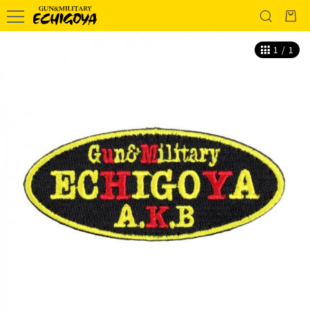
1
/
1