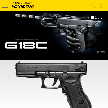
1
/
1