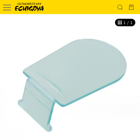
1
/
1