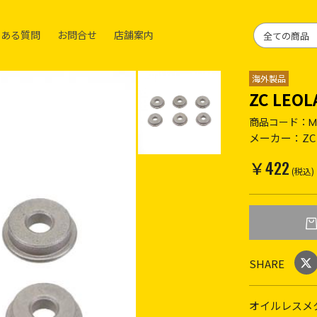
くある質問
お問合せ
店舗案内
海外製品
ZC LE
商品コード：
M
メーカー：
ZC
￥422
(税込)
SHARE
オイルレスメ