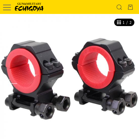
1
/
2