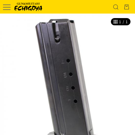
1
/
1