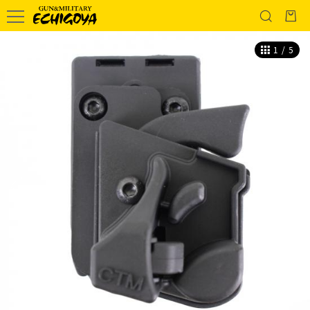
1
/
5