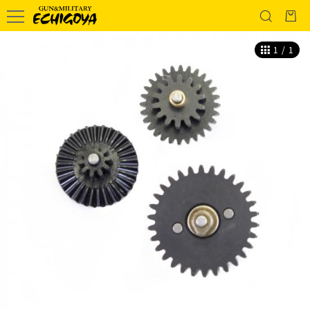
1
/
1