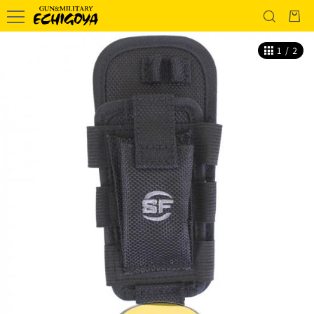
1
/
2