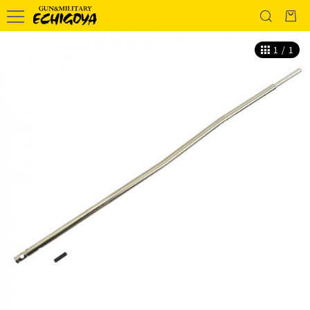
1
/
1