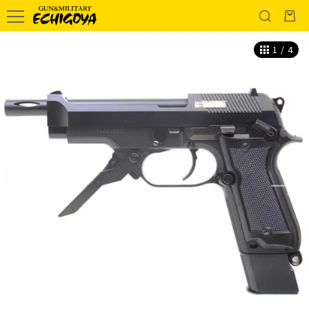
1
/
4