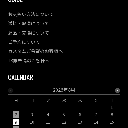
お支払い方法について
送料・配送について
返品・交換について
ご予約について
カスタムご希望のお客様へ
18歳未満のお客様へ
CALENDAR
2026年8月
日
月
火
水
木
金
土
1
2
3
4
5
6
7
8
9
10
11
12
13
14
15
1