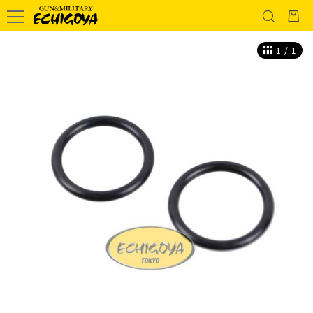
1
/
1