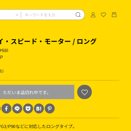
ハイ・スピード・モーター / ロング
P561
&P
込)
ただいま品切れ中です。
P5/G3/P90などに対応したロングタイプ。