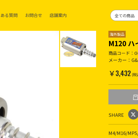
くある質問
お問合せ
店舗案内
海外製品
M120 
商品コード：
G
メーカー：
G
￥3,432
(税
SHARE
M4/M16/M