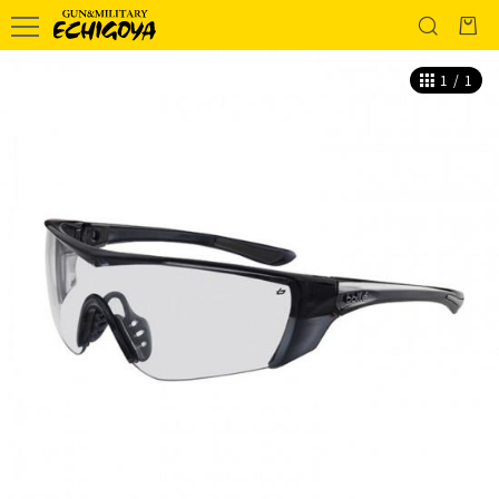
1
/
1